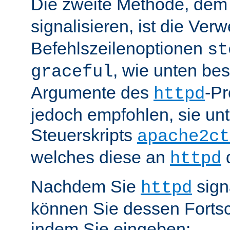
Die zweite Methode, de
signalisieren, ist die Ve
Befehlszeilenoptionen
st
, wie unten be
graceful
Argumente des
-P
httpd
jedoch empfohlen, sie u
Steuerskripts
apache2ct
welches diese an
d
httpd
Nachdem Sie
sign
httpd
können Sie dessen Fortsc
indem Sie eingeben: