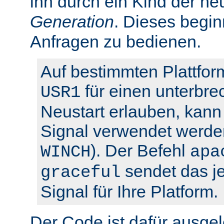
ihn durch ein Kind der ne
Generation
. Dieses begin
Anfragen zu bedienen.
Auf bestimmten Plattfor
für einen unterbre
USR1
Neustart erlauben, kann 
Signal verwendet werden
). Der Befehl
WINCH
apa
sendet das je
graceful
Signal für Ihre Platform.
Der Code ist dafür ausgel