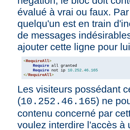
négation, le bloc doit con
évalué à vrai ou faux. Par
quelqu'un est en train d'i
de messages indésirable
ajouter cette ligne pour lui
<
RequireAll
>
Require
 all granted

Require
 not ip 
10.252
.
46.165
</
RequireAll
>
Les visiteurs possédant c
(
) ne pou
10.252.46.165
contenu concerné par cett
voulez interdire l'accès 