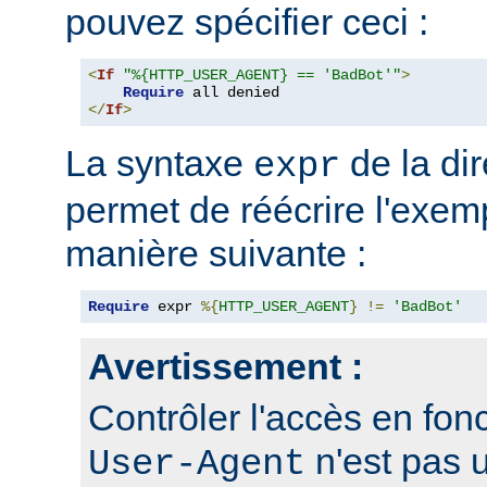
pouvez spécifier ceci :
<
If
"%{HTTP_USER_AGENT} == 'BadBot'"
>
Require
</
If
>
La syntaxe
de la di
expr
permet de réécrire l'exem
manière suivante :
Require
 expr 
%{
HTTP_USER_AGENT
}
!=
'BadBot'
Avertissement :
Contrôler l'accès en fonc
n'est pas 
User-Agent