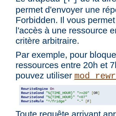
permet d'envoyer une rép
Forbidden. Il vous permet 
l'accès à une ressource e
critère arbitraire.
Par exemple, pour bloque
ressources entre 20h et 7
pouvez utiliser
mod_rewr
RewriteEngine
On
RewriteCond
"%{TIME_HOUR}"
">=20"
[
OR
]
RewriteCond
"%{TIME_HOUR}"
"<07"
RewriteRule
"^/fridge"
"-"
[
F
]
Toute requête arrivant ap