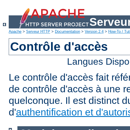
Serveu
Apache
>
Serveur HTTP
>
Documentation
>
Version 2.4
>
How-To / Tut
Contrôle d'accès
Langues Dispo
Le contrôle d'accès fait réf
de contrôle d'accès à une 
quelconque. Il est distinct 
d'
authentification et d'autori