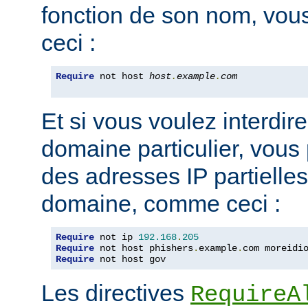
fonction de son nom, vou
ceci :
Require
 not host 
host
.
example
.
com
Et si vous voulez interdire
domaine particulier, vous
des adresses IP partiell
domaine, comme ceci :
Require
 not ip 
192.168
.
205
Require
 not host phishers
.
example
.
com moreidi
Require
 not host gov
Les directives
RequireA