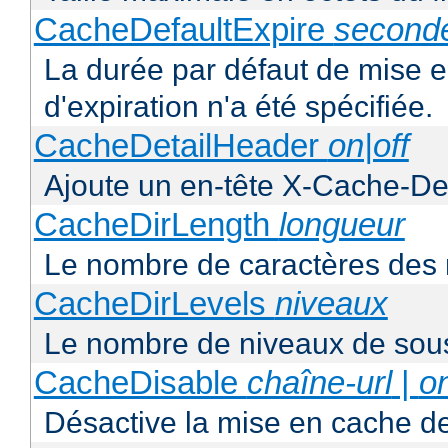
CacheDefaultExpire
second
La durée par défaut de mise 
d'expiration n'a été spécifiée.
CacheDetailHeader
on|off
Ajoute un en-tête X-Cache-Det
CacheDirLength
longueur
Le nombre de caractères des 
CacheDirLevels
niveaux
Le nombre de niveaux de sous
CacheDisable
chaîne-url
|
o
Désactive la mise en cache d