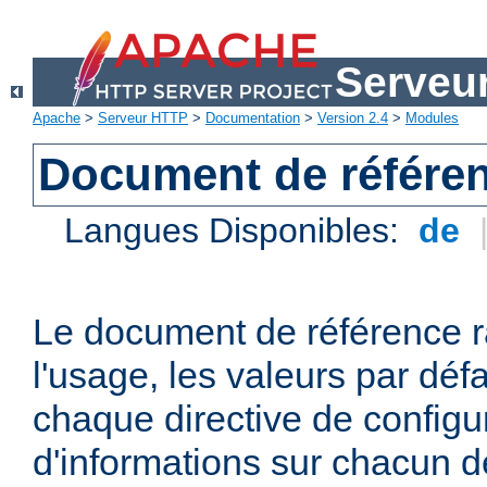
Serveu
Apache
>
Serveur HTTP
>
Documentation
>
Version 2.4
>
Modules
Document de référen
Langues Disponibles:
de
Le document de référence r
l'usage, les valeurs par défa
chaque directive de configu
d'informations sur chacun d