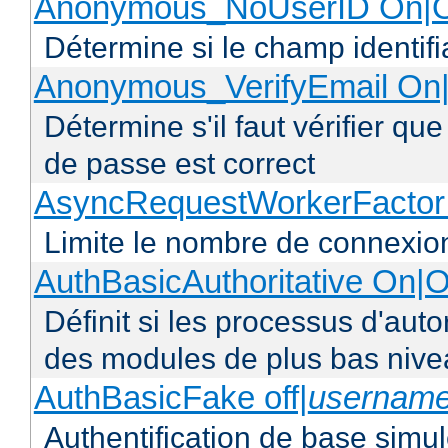
Anonymous_NoUserID On|O
Détermine si le champ identifi
Anonymous_VerifyEmail On|
Détermine s'il faut vérifier q
de passe est correct
AsyncRequestWorkerFacto
Limite le nombre de connexio
AuthBasicAuthoritative On|O
Définit si les processus d'auto
des modules de plus bas niv
AuthBasicFake off|
usernam
Authentification de base simul