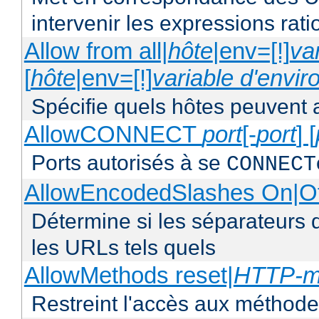
intervenir les expressions rati
Allow from all|
hôte
|env=[!]
va
[
hôte
|env=[!]
variable d'envi
Spécifie quels hôtes peuvent 
AllowCONNECT
port
[-
port
] [
Ports autorisés à se
CONNECT
AllowEncodedSlashes On|O
Détermine si les séparateurs 
les URLs tels quels
AllowMethods reset|
HTTP-m
Restreint l'accès aux méthod