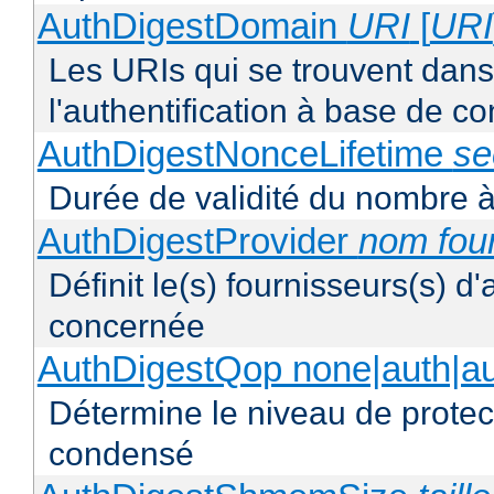
AuthDigestDomain
URI
[
URI
Les URIs qui se trouvent dan
l'authentification à base de 
AuthDigestNonceLifetime
se
Durée de validité du nombre à
AuthDigestProvider
nom fou
Définit le(s) fournisseurs(s) d
concernée
AuthDigestQop none|auth|auth
Détermine le niveau de protect
condensé