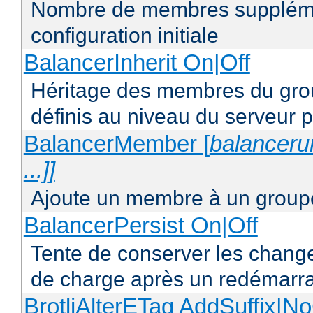
Nombre de membres supplémen
configuration initiale
BalancerInherit On|Off
Héritage des membres du grou
définis au niveau du serveur p
BalancerMember [
balancerur
...]]
Ajoute un membre à un groupe
BalancerPersist On|Off
Tente de conserver les change
de charge après un redémarra
BrotliAlterETag AddSuffix