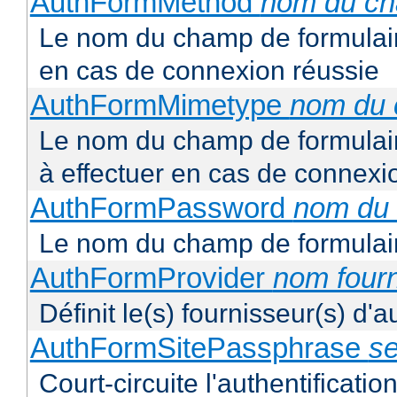
AuthFormMethod
nom du c
Le nom du champ de formulair
en cas de connexion réussie
AuthFormMimetype
nom du
Le nom du champ de formulair
à effectuer en cas de connexi
AuthFormPassword
nom du
Le nom du champ de formulair
AuthFormProvider
nom four
Définit le(s) fournisseur(s) d'
AuthFormSitePassphrase
se
Court-circuite l'authentification