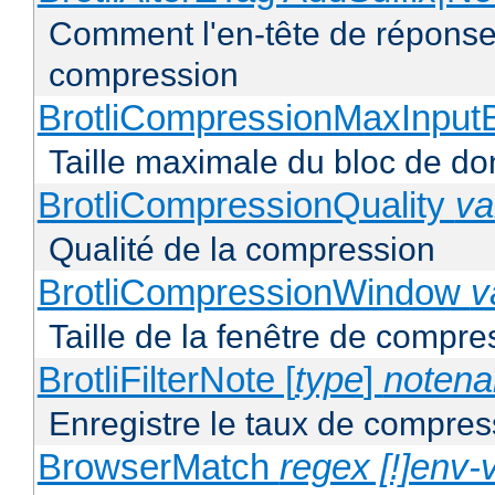
Comment l'en-tête de réponse 
compression
BrotliCompressionMaxInput
Taille maximale du bloc de d
BrotliCompressionQuality
va
Qualité de la compression
BrotliCompressionWindow
v
Taille de la fenêtre de compres
BrotliFilterNote [
type
]
noten
Enregistre le taux de compres
BrowserMatch
regex [!]env-