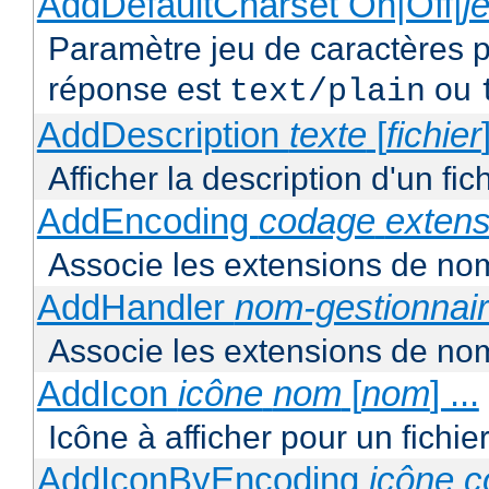
AddDefaultCharset On|Off|
j
Paramètre jeu de caractères p
réponse est
ou
text/plain
AddDescription
texte
[
fichier
Afficher la description d'un fic
AddEncoding
codage
extens
Associe les extensions de nom
AddHandler
nom-gestionnai
Associe les extensions de nom
AddIcon
icône
nom
[
nom
] ...
Icône à afficher pour un fichi
AddIconByEncoding
icône
c