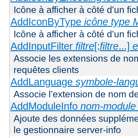
Icône à afficher à côté d'un f
AddIconByType
icône
type 
Icône à afficher à côté d'un f
AddInputFilter
filtre
[;
filtre
...]
e
Associe les extensions de noms 
requêtes clients
AddLanguage
symbole-lang
Associe l'extension de nom de 
AddModuleInfo
nom-module
Ajoute des données supplémen
le gestionnaire server-info