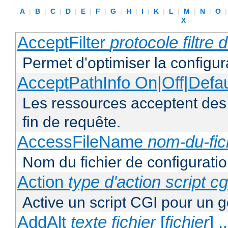
A
|
B
|
C
|
D
|
E
|
F
|
G
|
H
|
I
|
K
|
L
|
M
|
N
|
O
X
AcceptFilter
protocole
filtre
Permet d'optimiser la configur
AcceptPathInfo On|Off|Defau
Les ressources acceptent des
fin de requête.
AccessFileName
nom-du-fic
Nom du fichier de configuratio
Action
type d'action
script cg
Active un script CGI pour un g
AddAlt
texte
fichier
[
fichier
] ..