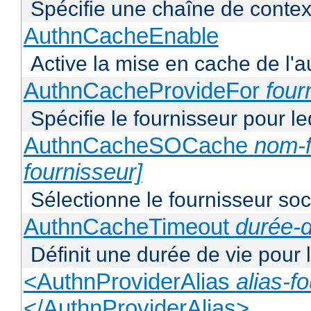
Spécifie une chaîne de context
AuthnCacheEnable
Active la mise en cache de l'au
AuthnCacheProvideFor
four
Spécifie le fournisseur pour l
AuthnCacheSOCache
nom-f
fournisseur]
Sélectionne le fournisseur soca
AuthnCacheTimeout
durée-d
Définit une durée de vie pour
<AuthnProviderAlias
alias-f
</AuthnProviderAlias>