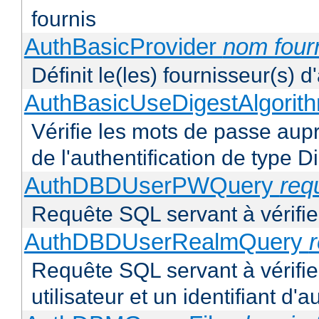
fournis
AuthBasicProvider
nom four
Définit le(les) fournisseur(s) 
AuthBasicUseDigestAlgorit
Vérifie les mots de passe aupr
de l'authentification de type D
AuthDBDUserPWQuery
req
Requête SQL servant à vérifier
AuthDBDUserRealmQuery
Requête SQL servant à vérifi
utilisateur et un identifiant d'a