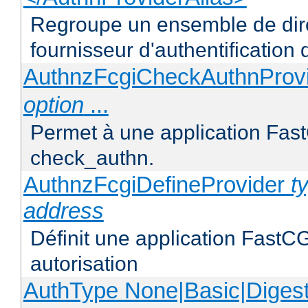
Regroupe un ensemble de direc
fournisseur d'authentification d
AuthnzFcgiCheckAuthnProv
option
...
Permet à une application FastC
check_authn.
AuthnzFcgiDefineProvider
t
address
Définit une application FastCG
autorisation
AuthType None|Basic|Diges