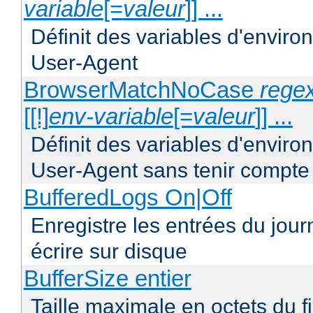
variable
[=
valeur
]] ...
Définit des variables d'envir
User-Agent
BrowserMatchNoCase
regex
[[!]
env-variable
[=
valeur
]] ...
Définit des variables d'envir
User-Agent sans tenir compte
BufferedLogs On|Off
Enregistre les entrées du jou
écrire sur disque
BufferSize entier
Taille maximale en octets du f