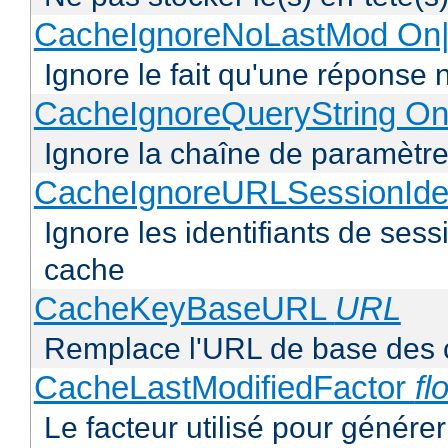
CacheIgnoreNoLastMod On|
Ignore le fait qu'une réponse 
CacheIgnoreQueryString On
Ignore la chaîne de paramètre
CacheIgnoreURLSessionIden
Ignore les identifiants de ses
cache
CacheKeyBaseURL
URL
Remplace l'URL de base des 
CacheLastModifiedFactor
fl
Le facteur utilisé pour génére