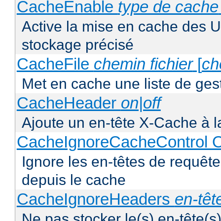
CacheEnable
type de cache
Active la mise en cache des UR
stockage précisé
CacheFile
chemin fichier
[
ch
Met en cache une liste de ges
CacheHeader
on|off
Ajoute un en-tête X-Cache à l
CacheIgnoreCacheControl O
Ignore les en-têtes de requête
depuis le cache
CacheIgnoreHeaders
en-têt
Ne pas stocker le(s) en-tête(s)