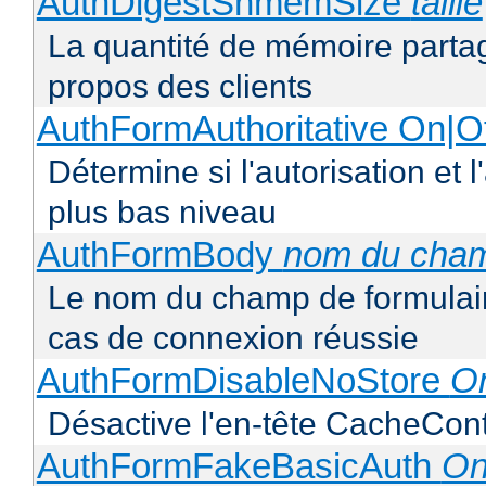
AuthDigestShmemSize
taille
La quantité de mémoire partag
propos des clients
AuthFormAuthoritative On|Of
Détermine si l'autorisation et 
plus bas niveau
AuthFormBody
nom du cha
Le nom du champ de formulaire
cas de connexion réussie
AuthFormDisableNoStore
On
Désactive l'en-tête CacheCont
AuthFormFakeBasicAuth
On