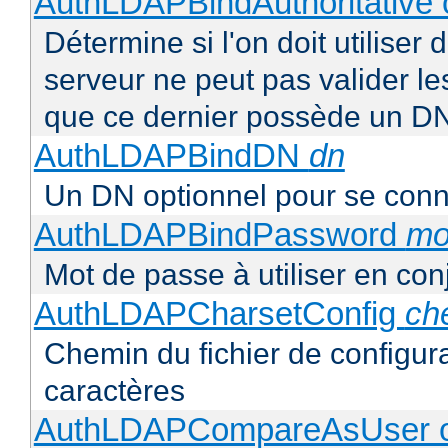
AuthLDAPBindAuthoritative o
Détermine si l'on doit utiliser 
serveur ne peut pas valider les
que ce dernier possède un D
AuthLDAPBindDN
dn
Un DN optionnel pour se con
AuthLDAPBindPassword
mo
Mot de passe à utiliser en co
AuthLDAPCharsetConfig
ch
Chemin du fichier de configur
caractères
AuthLDAPCompareAsUser o