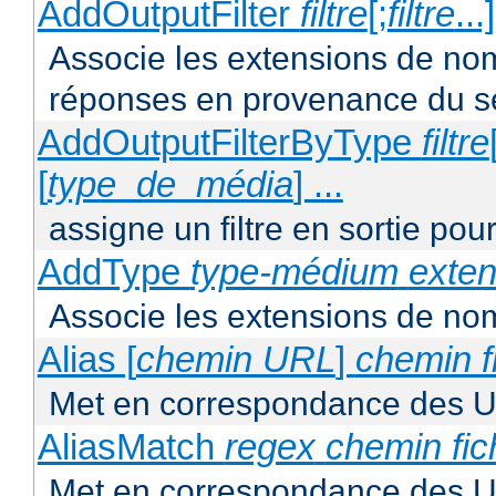
AddOutputFilter
filtre
[;
filtre
...
Associe les extensions de noms 
réponses en provenance du s
AddOutputFilterByType
filtre
[
type_de_média
] ...
assigne un filtre en sortie pou
AddType
type-médium
exten
Associe les extensions de nom
Alias [
chemin URL
]
chemin f
Met en correspondance des U
AliasMatch
regex
chemin fic
Met en correspondance des UR