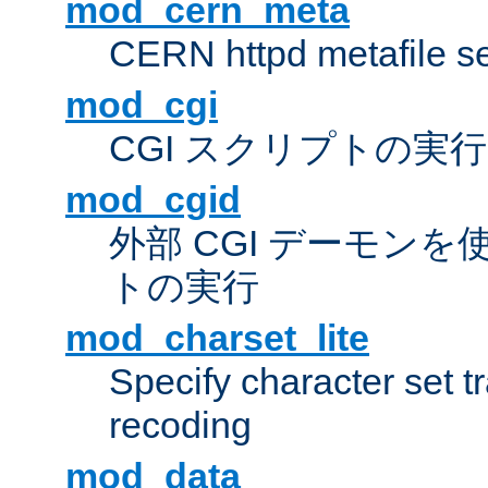
mod_cern_meta
CERN httpd metafile s
mod_cgi
CGI スクリプトの実行
mod_cgid
外部 CGI デーモンを使
トの実行
mod_charset_lite
Specify character set tr
recoding
mod_data