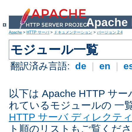
Apach
Apache
>
HTTP サーバ
>
ドキュメンテーション
>
バージョン 2.4
モジュール一覧
翻訳済み言語:
de
|
en
|
e
以下は Apache HTTP
れているモジュールの 一
HTTP サーバ ディレクテ
ト順のリストもご覧くださ