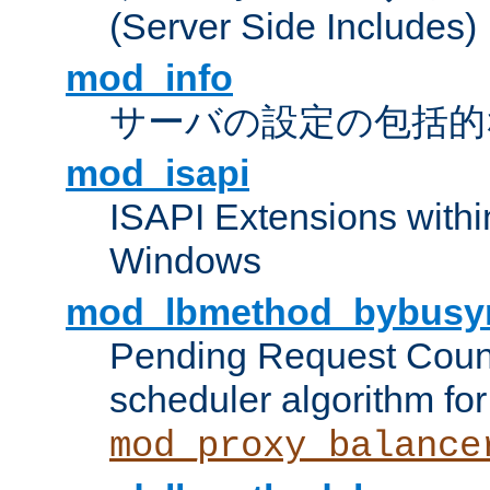
(Server Side Includes)
mod_info
サーバの設定の包括的
mod_isapi
ISAPI Extensions withi
Windows
mod_lbmethod_bybusy
Pending Request Count
scheduler algorithm for
mod_proxy_balance