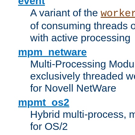
event
A variant of the
worke
of consuming threads o
with active processing
mpm_netware
Multi-Processing Modu
exclusively threaded w
for Novell NetWare
mpmt_os2
Hybrid multi-process,
for OS/2