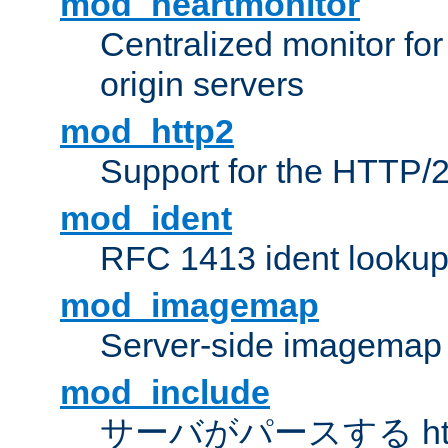
mod_heartmonitor
Centralized monitor fo
origin servers
mod_http2
Support for the HTTP/2
mod_ident
RFC 1413 ident looku
mod_imagemap
Server-side imagemap
mod_include
サーバがパースする ht