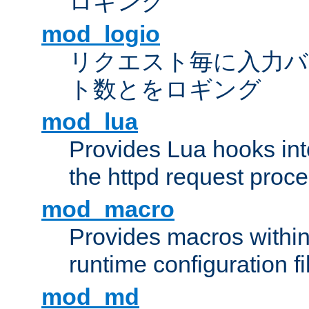
ロギング
mod_logio
リクエスト毎に入力バ
ト数とをロギング
mod_lua
Provides Lua hooks into
the httpd request proc
mod_macro
Provides macros withi
runtime configuration fi
mod_md