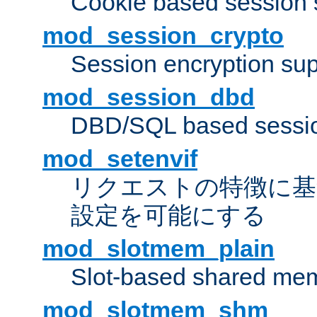
Cookie based session 
mod_session_crypto
Session encryption sup
mod_session_dbd
DBD/SQL based sessio
mod_setenvif
リクエストの特徴に基
設定を可能にする
mod_slotmem_plain
Slot-based shared mem
mod_slotmem_shm