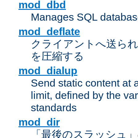
mod_dbd
Manages SQL database
mod_deflate
クライアントへ送ら
を圧縮する
mod_dialup
Send static content at 
limit, defined by the v
standards
mod_dir
「最後のスラッシュ」