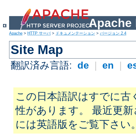
Apach
Apache
>
HTTP サーバ
>
ドキュメンテーション
>
バージョン 2.4
Site Map
翻訳済み言語:
de
|
en
|
e
この日本語訳はすでに古
性があります。 最近更
には英語版をご覧下さい